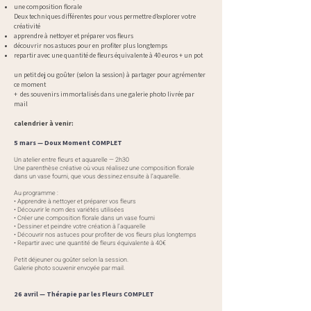
une composition florale
Deux techniques différentes pour vous permettre d’explorer votre
créativité
apprendre à nettoyer et préparer vos fleurs
découvrir nos astuces pour en profiter plus longtemps
repartir avec une quantité de fleurs équivalente à 40 euros + un pot
un petit dej ou goûter (selon la session) à partager pour agrémenter
ce moment
+ des souvenirs immortalisés dans une galerie photo livrée par
mail
calendrier à venir:
5 mars — Doux Moment COMPLET
Un atelier entre fleurs et aquarelle — 2h30
Une parenthèse créative où vous réalisez une composition florale
dans un vase fourni, que vous dessinez ensuite à l’aquarelle.
Au programme :
• Apprendre à nettoyer et préparer vos fleurs
• Découvrir le nom des variétés utilisées
• Créer une composition florale dans un vase fourni
• Dessiner et peindre votre création à l’aquarelle
• Découvrir nos astuces pour profiter de vos fleurs plus longtemps
• Repartir avec une quantité de fleurs équivalente à 40€
Petit déjeuner ou goûter selon la session.
Galerie photo souvenir envoyée par mail.
26 avril — Thérapie par les Fleurs COMPLET