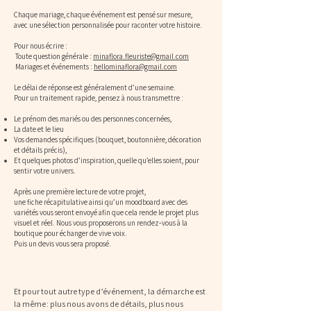
​Chaque mariage, chaque événement est pensé sur mesure,
avec une sélection personnalisée pour raconter votre histoire.
Pour nous écrire :
Toute question générale :
minaflora.fleuriste@gmail.com
Mariages et événements :
hellominaflora@gmail.com
Le délai de réponse est généralement d’une semaine.
Pour un traitement rapide, pensez à nous transmettre :
Le prénom des mariés ou des personnes concernées,
La date et le lieu
Vos demandes spécifiques (bouquet, boutonnière, décoration
et détails précis),
Et quelques photos d’inspiration, quelle qu’elles soient, pour
sentir votre univers.
Après une première lecture de votre projet,
une fiche récapitulative ainsi qu’un moodboard avec des
variétés vous seront envoyé afin que cela rende le projet plus
visuel et réel. Nous vous proposerons un rendez‑vous à la
boutique pour échanger de vive voix.
Puis un devis vous sera proposé.
Et pour tout autre type d’événement, la démarche est
la même : plus nous avons de détails, plus nous