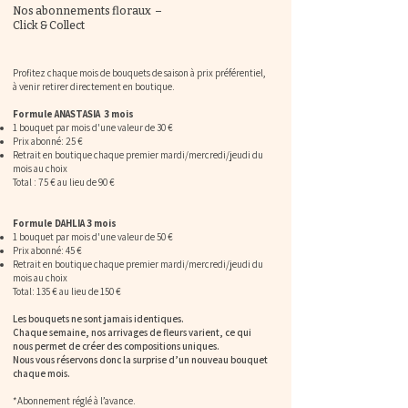
Nos abonnements floraux –
Click & Collect
Profitez chaque mois de bouquets de saison à prix préférentiel,
à venir retirer directement en boutique.
Formule ANASTASIA 3 mois
1 bouquet par mois d'une valeur de 30 €
Prix abonné: 25 €
Retrait en boutique chaque premier mardi/mercredi/jeudi du
mois au choix
Total : 75 € au lieu de 90 €
Formule DAHLIA 3 mois
1 bouquet par mois d'une valeur de 50 €
Prix abonné: 45 €
Retrait en boutique chaque premier mardi/mercredi/jeudi du
mois au choix
Total: 135 € au lieu de 150 €
Les bouquets ne sont jamais identiques.
Chaque semaine, nos arrivages de fleurs varient, ce qui
nous permet de créer des compositions uniques.
Nous vous réservons donc la surprise d’un nouveau bouquet
chaque mois.
*Abonnement réglé à l’avance.