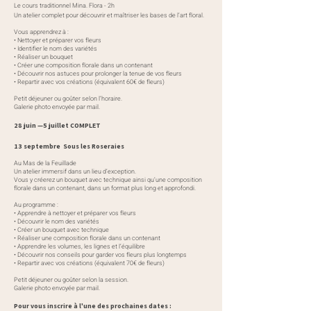
Le cours traditionnel Mina. Flora - 2h
Un atelier complet pour découvrir et maîtriser les bases de l’art floral.
Vous apprendrez à :
• Nettoyer et préparer vos fleurs
• Identifier le nom des variétés
• Réaliser un bouquet
• Créer une composition florale dans un contenant
• Découvrir nos astuces pour prolonger la tenue de vos fleurs
• Repartir avec vos créations (équivalent 60€ de fleurs)
Petit déjeuner ou goûter selon l’horaire.
Galerie photo envoyée par mail.
28 juin —5 juillet COMPLET
13 septembre Sous les Roseraies
Au Mas de la Feuillade
Un atelier immersif dans un lieu d’exception.
Vous y créerez un bouquet avec technique ainsi qu’une composition
florale dans un contenant, dans un format plus long et approfondi.
Au programme :
• Apprendre à nettoyer et préparer vos fleurs
• Découvrir le nom des variétés
• Créer un bouquet avec technique
• Réaliser une composition florale dans un contenant
• Apprendre les volumes, les lignes et l’équilibre
• Découvrir nos conseils pour garder vos fleurs plus longtemps
• Repartir avec vos créations (équivalent 70€ de fleurs)
Petit déjeuner ou goûter selon la session.
Galerie photo envoyée par mail.
Pour vous inscrire à l'une des prochaines dates :