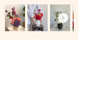
Bouquets commandes –
Click & Collect / Livraison
Comment ça marche?
Nous appeler au
07 67 03 91 82
ou nous écrire sur WhatsApp
pour passer commande .
Les variétés de fleurs et couleurs changent chaque semaine, à
noter que nous avons toujours des roses garden, oeillets et
lisianthus. fleurs de saison, fraîches, françaises, espagnoles et
hollandaises.
Livraison
uniquement sur Montpellier centre, ajoute 8 € de frais en plus
du bouquet. Pas d’envoi postal possible
ailleurs en France.